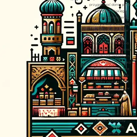
przygotować dania pełne
aromatów Bliskiego
Wschodu. Dzięki temu,
każdy przepis staje się
wyjątkową podróżą w
świat orientalnych
doznań, które na nowo
przywołują wspomnienia
smaków odwiedzanych
miejsc. Kuchnia Arabska
– Egzotyczne smaki na
polskim stole Kuchnia
arabska zyskuje coraz
większą popularność w
Polsce. Dlatego też, na
stołach pojawiają się
potrawy takie jak
Hommos (Humus),
Falafel, Dolma czy
Zaatar. Co więcej,
przyprawy