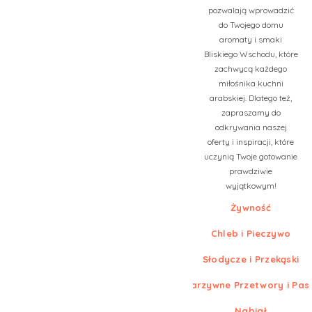
pozwalają wprowadzić
do Twojego domu
aromaty i smaki
Bliskiego Wschodu, które
zachwycą każdego
miłośnika kuchni
arabskiej. Dlatego też,
zapraszamy do
odkrywania naszej
oferty i inspiracji, które
uczynią Twoje gotowanie
prawdziwie
wyjątkowym!
Żywność
Chleb i Pieczywo
Słodycze i Przekąski
Warzywne Przetwory i Pas
Nabiał