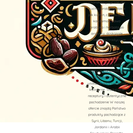
charakterystyczne dla
kuchni arabskiej, takie
jak kumin, czarnuszka,
kardamon, kawa
arabska i herbata po
arabsku, doskonale
wzbogacają tradycyjne
polskie przepisy.
Dodatkowo, oliwki, oliwy,
sery i faszerowane
warzywa łączą polskie
tradycje z orientalnym
smakiem, tworząc
unikalne doświadczenia
kulinarne. Tradycyjne
receptury i autentyczne
pochodzenie W naszej
ofercie znajdą Państwo
produkty pochodzące z
Syrii, Libanu, Turcji,
Jordanii i Arabii