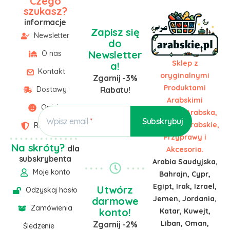
Czego
szukasz?
informacje
Zapisz się
Newsletter
do
Newsletter
O nas
Sklep z
a!
Kontakt
oryginalnymi
Zgarnij -3%
Produktami
Dostawy
Rabatu!
Arabskimi
Opinie
Żywność Arabska,
Wpisz email
Słodycze Arabskie,
Regulamin
Przyprawy i
Na skróty?
dla
Akcesoria.
subskrybenta
Arabia Saudyjska,
Moje konto
Bahrajn, Cypr,
Egipt, Irak, Izrael,
Utwórz
Odzyskaj hasło
Jemen, Jordania,
darmowe
Zamówienia
konto!
Katar, Kuwejt,
Liban, Oman,
Zgarnij -2%
Śledzenie