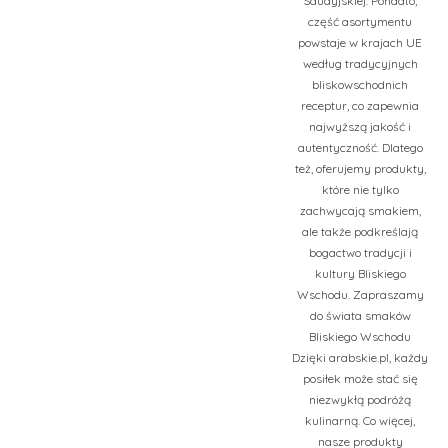
Saudyjskiej. Ponadto,
część asortymentu
powstaje w krajach UE
według tradycyjnych
bliskowschodnich
receptur, co zapewnia
najwyższą jakość i
autentyczność. Dlatego
też, oferujemy produkty,
które nie tylko
zachwycają smakiem,
ale także podkreślają
bogactwo tradycji i
kultury Bliskiego
Wschodu. Zapraszamy
do świata smaków
Bliskiego Wschodu
Dzięki arabskie.pl, każdy
posiłek może stać się
niezwykłą podróżą
kulinarną. Co więcej,
nasze produkty