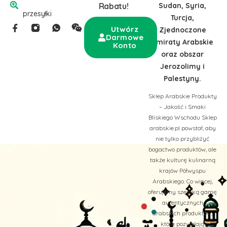
Sudan, Syria,
Rabatu!
przesyłki
Turcja,
Utwórz
Zjednoczone
Darmowe
Emiraty Arabskie
Konto
oraz obszar
Jerozolimy i
Palestyny.
Sklep Arabskie Produkty
– Jakość i Smaki
Bliskiego Wschodu Sklep
arabskie.pl powstał, aby
nie tylko przybliżyć
bogactwo produktów, ale
także kulturę kulinarną
krajów Półwyspu
Arabskiego. Co więcej,
oferujemy szeroką gamę
autentycznych
arabskich produktów,
które pozwalają