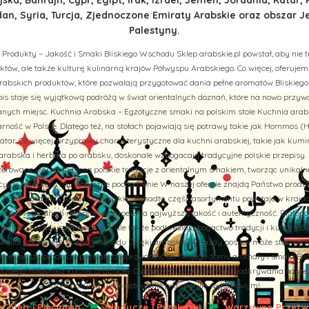
n, Syria, Turcja, Zjednoczone Emiraty Arabskie oraz obszar J
Palestyny.
 Produkty – Jakość i Smaki Bliskiego Wschodu Sklep arabskie.pl powstał, aby nie t
tów, ale także kulturę kulinarną krajów Półwyspu Arabskiego. Co więcej, oferuj
rabskich produktów, które pozwalają przygotować dania pełne aromatów Bliskiego
is staje się wyjątkową podróżą w świat orientalnych doznań, które na nowo przy
ych miejsc. Kuchnia Arabska – Egzotyczne smaki na polskim stole Kuchnia arab
rność w Polsce. Dlatego też, na stołach pojawiają się potrawy takie jak Hommos (H
tar. Co więcej, przyprawy charakterystyczne dla kuchni arabskiej, takie jak kumi
abska i herbata po arabsku, doskonale wzbogacają tradycyjne polskie przepisy. 
aszerowane warzywa łączą polskie tradycje z orientalnym smakiem, tworząc unikal
cyjne receptury i autentyczne pochodzenie W naszej ofercie znajdą Państwo prod
u, Turcji, Jordanii i Arabii Saudyjskiej. Ponadto, część asortymentu powstaje w kraj
liskowschodnich receptur, co zapewnia najwyższą jakość i autentyczność. Dlatego
nie tylko zachwycają smakiem, ale także podkreślają bogactwo tradycji i kultury B
iata smaków Bliskiego Wschodu Dzięki arabskie.pl, każdy posiłek może stać się 
więcej, nasze produkty pozwalają wprowadzić do Twojego domu aromaty i smaki Bli
żdego miłośnika kuchni arabskiej. Dlatego też, zapraszamy do odkrywania naszej of
które uczynią Twoje gotowanie prawdziwie wyjątkowym!
Chleb i Pieczywo
Słodycze i Przekąski
Warzywne Przetwo