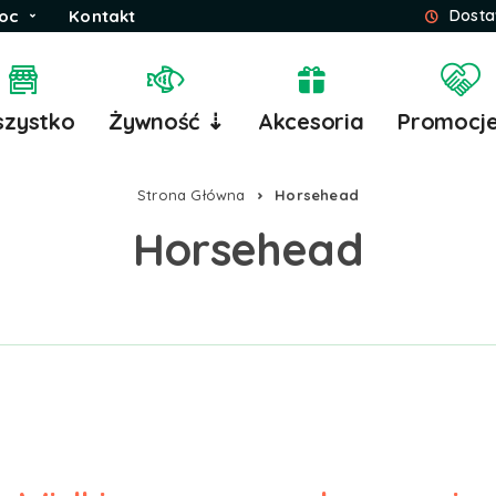
oc
Kontakt
Dosta
zystko
Żywność ⇣
Akcesoria
Promocj
Strona Główna
Horsehead
Horsehead