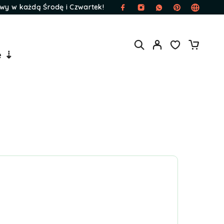
wy w każdą Środę i Czwartek!
e ⇣