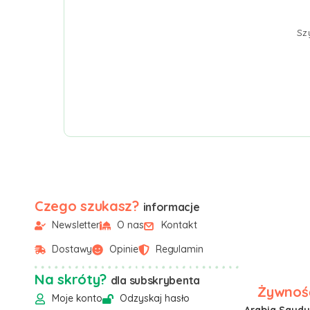
Sz
Czego szukasz?
informacje
Newsletter
O nas
Kontakt
Dostawy
Opinie
Regulamin
Na skróty?
dla subskrybenta
Żywność
Moje konto
Odzyskaj hasło
Arabia Saudyj