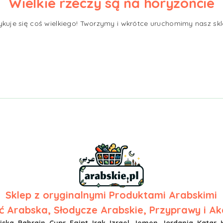
Wielkie rzeczy są na horyzoncie
ykuje się coś wielkiego! Tworzymy i wkrótce uruchomimy nasz skl
Sklep z
oryginalnymi Produktami Arabskimi
 Arabska, Słodycze Arabskie, Przyprawy i Ak
ska, Bahrajn, Cypr, Egipt, Irak, Izrael, Jemen, Jordania, Katar, 