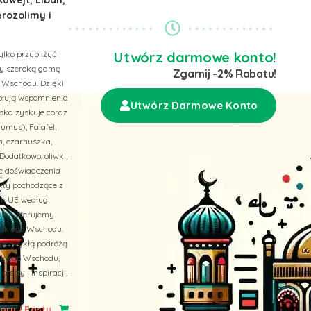
erozolimy i
ylko przybliżyć
Utwórz darmowe konto!
emy szeroką gamę
Zgarnij -2% Rabatu!
 Wschodu. Dzięki
wołują wspomnienia
Utwórz Darmowe Konto
ska zyskuje coraz
umus), Falafel,
n, czarnuszka,
Dodatkowo, oliwki,
ne doświadczenia
ukty pochodzące z
ach UE według
 też, oferujemy
liskiego Wschodu.
niezwykłą podróżą
skiego Wschodu,
erty i inspiracji,
ry i Pasty