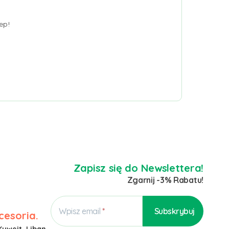
ep!
Zapisz się do Newslettera!
Zgarnij -3% Rabatu!
Wpisz email
cesoria.
Kuwejt, Liban,