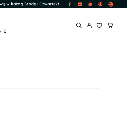
wy w każdą Środę i Czwartek!
e ⇣