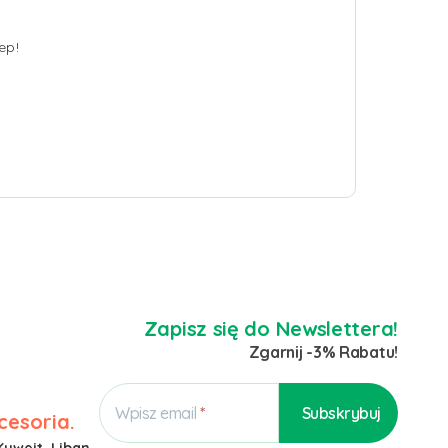
ep!
Zapisz się do Newslettera!
Zgarnij -3% Rabatu!
Wpisz email
cesoria.
Kuwejt, Liban,