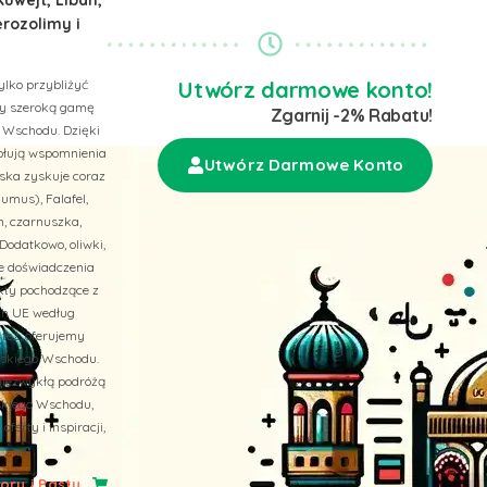
erozolimy i
ylko przybliżyć
Utwórz darmowe konto!
emy szeroką gamę
Zgarnij -2% Rabatu!
 Wschodu. Dzięki
wołują wspomnienia
Utwórz Darmowe Konto
ska zyskuje coraz
umus), Falafel,
n, czarnuszka,
Dodatkowo, oliwki,
ne doświadczenia
ukty pochodzące z
ach UE według
 też, oferujemy
liskiego Wschodu.
niezwykłą podróżą
skiego Wschodu,
erty i inspiracji,
ry i Pasty