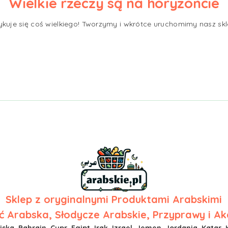
Wielkie rzeczy są na horyzoncie
ykuje się coś wielkiego! Tworzymy i wkrótce uruchomimy nasz skl
Sklep z
oryginalnymi Produktami Arabskimi
 Arabska, Słodycze Arabskie, Przyprawy i Ak
ska, Bahrajn, Cypr, Egipt, Irak, Izrael, Jemen, Jordania, Katar, 