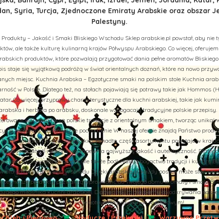
n, Syria, Turcja, Zjednoczone Emiraty Arabskie oraz obszar J
Palestyny.
 Produkty – Jakość i Smaki Bliskiego Wschodu Sklep arabskie.pl powstał, aby nie t
tów, ale także kulturę kulinarną krajów Półwyspu Arabskiego. Co więcej, oferuj
rabskich produktów, które pozwalają przygotować dania pełne aromatów Bliskiego
is staje się wyjątkową podróżą w świat orientalnych doznań, które na nowo przy
ych miejsc. Kuchnia Arabska – Egzotyczne smaki na polskim stole Kuchnia arab
rność w Polsce. Dlatego też, na stołach pojawiają się potrawy takie jak Hommos (H
tar. Co więcej, przyprawy charakterystyczne dla kuchni arabskiej, takie jak kumi
abska i herbata po arabsku, doskonale wzbogacają tradycyjne polskie przepisy. 
aszerowane warzywa łączą polskie tradycje z orientalnym smakiem, tworząc unikal
cyjne receptury i autentyczne pochodzenie W naszej ofercie znajdą Państwo prod
u, Turcji, Jordanii i Arabii Saudyjskiej. Ponadto, część asortymentu powstaje w kraj
liskowschodnich receptur, co zapewnia najwyższą jakość i autentyczność. Dlatego
nie tylko zachwycają smakiem, ale także podkreślają bogactwo tradycji i kultury B
iata smaków Bliskiego Wschodu Dzięki arabskie.pl, każdy posiłek może stać się 
więcej, nasze produkty pozwalają wprowadzić do Twojego domu aromaty i smaki Bli
żdego miłośnika kuchni arabskiej. Dlatego też, zapraszamy do odkrywania naszej of
które uczynią Twoje gotowanie prawdziwie wyjątkowym!
Chleb i Pieczywo
Słodycze i Przekąski
Warzywne Przetwo