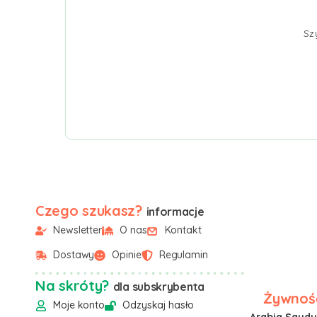
Sz
Czego szukasz?
informacje
Newsletter
O nas
Kontakt
Dostawy
Opinie
Regulamin
Na skróty?
dla subskrybenta
Żywność
Moje konto
Odzyskaj hasło
Arabia Saudyj