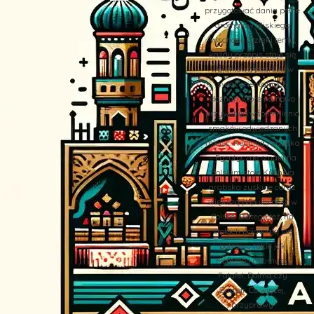
przygotować dania pełne
aromatów Bliskiego
Wschodu. Dzięki temu,
każdy przepis staje się
wyjątkową podróżą w
świat orientalnych
doznań, które na nowo
przywołują wspomnienia
smaków odwiedzanych
miejsc. Kuchnia Arabska
– Egzotyczne smaki na
polskim stole Kuchnia
arabska zyskuje coraz
większą popularność w
Polsce. Dlatego też, na
stołach pojawiają się
potrawy takie jak
Hommos (Humus),
Falafel, Dolma czy
Zaatar. Co więcej,
przyprawy