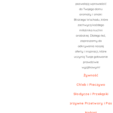
pozwalają wprowadzić
do Twojego domu
aromaty i smaki
Bliskiego Wschodu, które
zachwycą każdego
miłośnika kuchni
arabskiej. Dlatego też,
zapraszamy do
odkrywania naszej
oferty i inspiracji, które
uczynią Twoje gotowanie
prawdziwie
wyjątkowym!
Żywność
Chleb i Pieczywo
Słodycze i Przekąski
Warzywne Przetwory i Pas
Nabiał