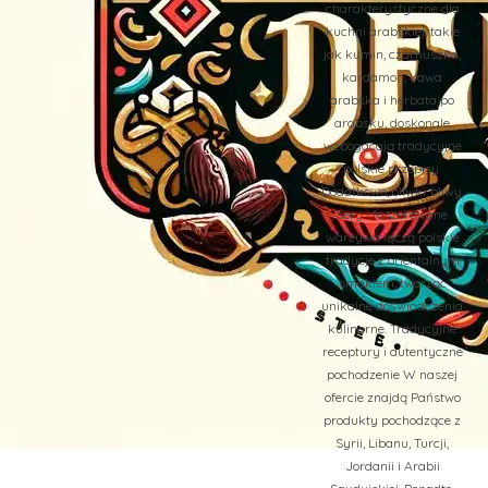
charakterystyczne dla
kuchni arabskiej, takie
jak kumin, czarnuszka,
kardamon, kawa
arabska i herbata po
arabsku, doskonale
wzbogacają tradycyjne
polskie przepisy.
Dodatkowo, oliwki, oliwy,
sery i faszerowane
warzywa łączą polskie
tradycje z orientalnym
smakiem, tworząc
unikalne doświadczenia
kulinarne. Tradycyjne
receptury i autentyczne
pochodzenie W naszej
ofercie znajdą Państwo
produkty pochodzące z
Syrii, Libanu, Turcji,
Jordanii i Arabii