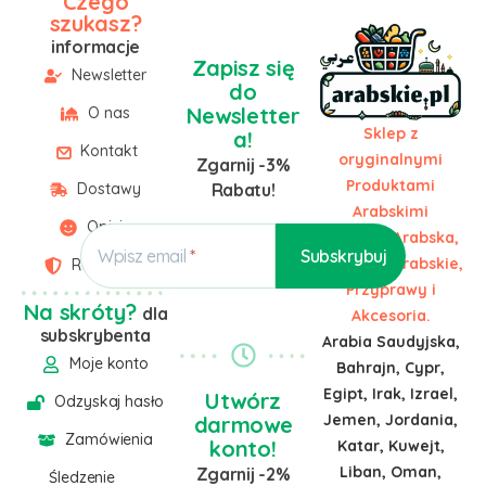
Czego
szukasz?
informacje
Zapisz się
Newsletter
do
Newsletter
O nas
Sklep z
a!
Kontakt
oryginalnymi
Zgarnij -3%
Produktami
Dostawy
Rabatu!
Arabskimi
Opinie
Żywność Arabska,
Wpisz email
Słodycze Arabskie,
Regulamin
Przyprawy i
Na skróty?
dla
Akcesoria.
subskrybenta
Arabia Saudyjska,
Moje konto
Bahrajn, Cypr,
Egipt, Irak, Izrael,
Utwórz
Odzyskaj hasło
Jemen, Jordania,
darmowe
Zamówienia
konto!
Katar, Kuwejt,
Liban, Oman,
Zgarnij -2%
Śledzenie