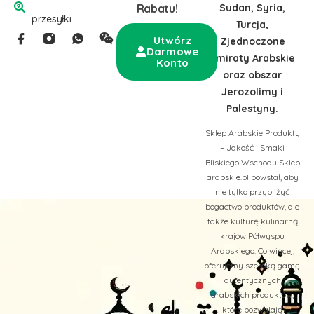
Sudan, Syria,
Rabatu!
przesyłki
Turcja,
Utwórz
Zjednoczone
Darmowe
Emiraty Arabskie
Konto
oraz obszar
Jerozolimy i
Palestyny.
Sklep Arabskie Produkty
– Jakość i Smaki
Bliskiego Wschodu Sklep
arabskie.pl powstał, aby
nie tylko przybliżyć
bogactwo produktów, ale
także kulturę kulinarną
krajów Półwyspu
Arabskiego. Co więcej,
oferujemy szeroką gamę
autentycznych
arabskich produktów,
które pozwalają