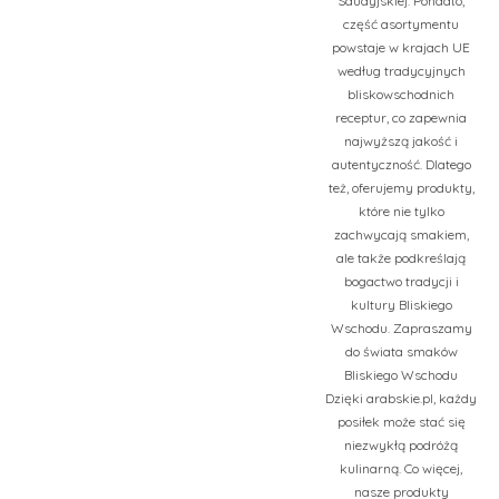
Saudyjskiej. Ponadto,
część asortymentu
powstaje w krajach UE
według tradycyjnych
bliskowschodnich
receptur, co zapewnia
najwyższą jakość i
autentyczność. Dlatego
też, oferujemy produkty,
które nie tylko
zachwycają smakiem,
ale także podkreślają
bogactwo tradycji i
kultury Bliskiego
Wschodu. Zapraszamy
do świata smaków
Bliskiego Wschodu
Dzięki arabskie.pl, każdy
posiłek może stać się
niezwykłą podróżą
kulinarną. Co więcej,
nasze produkty