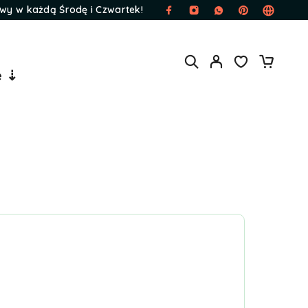
wy w każdą Środę i Czwartek!
e ⇣