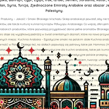
n, Syria, Turcja, Zjednoczone Emiraty Arabskie oraz obszar J
Palestyny.
 Produkty – Jakość i Smaki Bliskiego Wschodu Sklep arabskie.pl powstał, aby nie t
tów, ale także kulturę kulinarną krajów Półwyspu Arabskiego. Co więcej, oferuj
rabskich produktów, które pozwalają przygotować dania pełne aromatów Bliskiego
is staje się wyjątkową podróżą w świat orientalnych doznań, które na nowo przy
ych miejsc. Kuchnia Arabska – Egzotyczne smaki na polskim stole Kuchnia arab
rność w Polsce. Dlatego też, na stołach pojawiają się potrawy takie jak Hommos (H
tar. Co więcej, przyprawy charakterystyczne dla kuchni arabskiej, takie jak kumi
abska i herbata po arabsku, doskonale wzbogacają tradycyjne polskie przepisy. 
aszerowane warzywa łączą polskie tradycje z orientalnym smakiem, tworząc unikal
cyjne receptury i autentyczne pochodzenie W naszej ofercie znajdą Państwo prod
u, Turcji, Jordanii i Arabii Saudyjskiej. Ponadto, część asortymentu powstaje w kraj
liskowschodnich receptur, co zapewnia najwyższą jakość i autentyczność. Dlatego
nie tylko zachwycają smakiem, ale także podkreślają bogactwo tradycji i kultury B
iata smaków Bliskiego Wschodu Dzięki arabskie.pl, każdy posiłek może stać się 
więcej, nasze produkty pozwalają wprowadzić do Twojego domu aromaty i smaki Bli
żdego miłośnika kuchni arabskiej. Dlatego też, zapraszamy do odkrywania naszej of
które uczynią Twoje gotowanie prawdziwie wyjątkowym!
Chleb i Pieczywo
Słodycze i Przekąski
Warzywne Przetwo