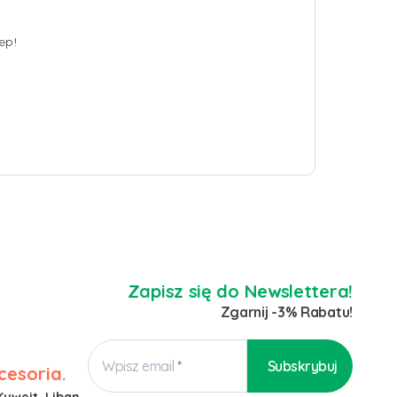
ep!
Zapisz się do Newslettera!
Zgarnij -3% Rabatu!
Wpisz email
cesoria.
Kuwejt, Liban,