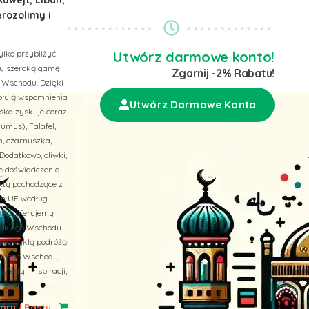
erozolimy i
ylko przybliżyć
Utwórz darmowe konto!
emy szeroką gamę
Zgarnij -2% Rabatu!
 Wschodu. Dzięki
wołują wspomnienia
Utwórz Darmowe Konto
ska zyskuje coraz
umus), Falafel,
n, czarnuszka,
Dodatkowo, oliwki,
ne doświadczenia
ukty pochodzące z
ach UE według
 też, oferujemy
liskiego Wschodu.
niezwykłą podróżą
skiego Wschodu,
erty i inspiracji,
ry i Pasty