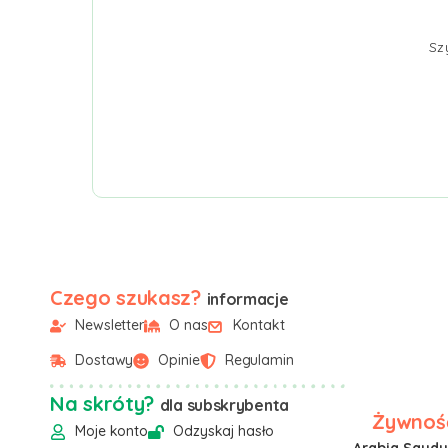
Sz
Czego szukasz?
informacje
Newsletter
O nas
Kontakt
Dostawy
Opinie
Regulamin
Na skróty?
dla subskrybenta
Żywność
Moje konto
Odzyskaj hasło
Arabia Saudyj