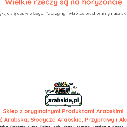
Wielkie rzeczy są na horyzoncie
ykuje się coś wielkiego! Tworzymy i wkrótce uruchomimy nasz skl
Sklep z
oryginalnymi Produktami Arabskimi
 Arabska, Słodycze Arabskie, Przyprawy i Ak
ska, Bahrajn, Cypr, Egipt, Irak, Izrael, Jemen, Jordania, Katar, 