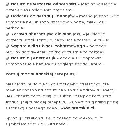
🌿
Naturalne wsparcie odporności
– idealna w sezonie
przeziębień i osłabienia organizmu.
🌿
Dodatek do herbaty i napojów
– można ją spożywać
samodzielnie lub rozpuszczać w wodzie, mleku czy
herbacie.
🌿
Zdrowa alternatywa dla słodyczy
– jej słodko-
korzenny smak sprawia, że świetnie zastępuje cukier.
🌿
Wsparcie dla układu pokarmowego
– pomaga
regulować trawienie i działa korzystnie na żołądek.
🌿
Naturalny energetyk
– dodaje sił i poprawia
samopoczucie bez efektu nagłego spadku energii.
Poczuj moc sułtańskiej receptury!
Mesir Macunu to nie tylko smakowita mieszanka, ale
również sposób na naturalne wsparcie zdrowia i energii.
Jeśli chcesz poczuć się jak sułtan i czerpać korzyści z
tradycyjnej tureckiej receptury, wybierz oryginalną pastę
sułtańską z naszego sklepu
www.arabskie.pl
.
Spróbuj i przekonaj się, dlaczego od wieków była
symbolem zdrowia i witalności!