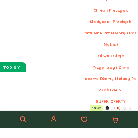
Chleb i Pieczywo
Słodycze i Przekąski
Warzywne Przetwory i Pas
Nabiał
Oliwa i Oleje
 Problem
Przyprawy i Zioła
Owocowe Dżemy Melasy Pa
Arabskie.pl
SUPER OFERTY
© Nowe
Arabskie.pl