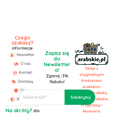
Czego
szukasz?
informacje
Zapisz się
Newsletter
do
Newsletter
O nas
Sklep z
a!
Kontakt
oryginalnymi
Zgarnij -3%
Produktami
Dostawy
Rabatu!
Arabskimi
Opinie
Żywność Arabska,
Wpisz email
Słodycze Arabskie,
Regulamin
Przyprawy i
Na skróty?
dla
Akcesoria.