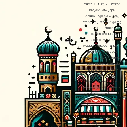
także kulturę kulinarną
krajów Półwyspu
Arabskiego. Co więcej,
oferujemy szeroką gamę
autentycznych
arabskich produktów,
które pozwalają
przygotować dania pełne
aromatów Bliskiego
Wschodu. Dzięki temu,
każdy przepis staje się
wyjątkową podróżą w
świat orientalnych
doznań, które na nowo
przywołują wspomnienia
smaków odwiedzanych
miejsc. Kuchnia Arabska
– Egzotyczne smaki na
polskim stole Kuchnia
arabska zyskuje coraz
większą popularność w