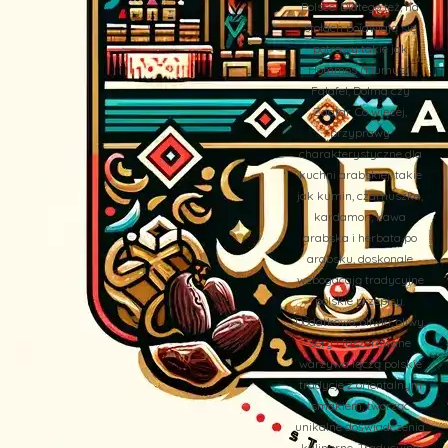
Polsce. Dlatego też, na
stołach pojawiają się
potrawy takie jak
Hommos (Humus),
Falafel, Dolma czy
Zaatar. Co więcej,
przyprawy
charakterystyczne dla
kuchni arabskiej, takie
jak kumin, czarnuszka,
kardamon, kawa
arabska i herbata po
arabsku, doskonale
wzbogacają tradycyjne
polskie przepisy.
Dodatkowo, oliwki, oliwy,
sery i faszerowane
warzywa łączą polskie
tradycje z orientalnym
smakiem, tworząc
unikalne doświadczenia
kulinarne. Tradycyjne