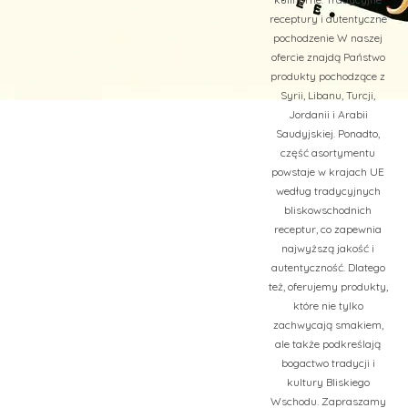
receptury i autentyczne
pochodzenie W naszej
ofercie znajdą Państwo
produkty pochodzące z
Syrii, Libanu, Turcji,
Jordanii i Arabii
Saudyjskiej. Ponadto,
część asortymentu
powstaje w krajach UE
według tradycyjnych
bliskowschodnich
receptur, co zapewnia
najwyższą jakość i
autentyczność. Dlatego
też, oferujemy produkty,
które nie tylko
zachwycają smakiem,
ale także podkreślają
bogactwo tradycji i
kultury Bliskiego
Wschodu. Zapraszamy