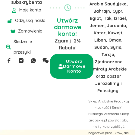
subskrybenta
Arabia Saudyjska,
Moje konto
Bahrajn, Cypr,
Egipt, Irak, Izrael,
Utwórz
Odzyskaj hasło
Jemen, Jordania,
darmowe
Zamówienia
konto!
Katar, Kuwejt,
Liban, Oman,
Zgarnij -2%
Śledzenie
Sudan, Syria,
Rabatu!
przesyłki
Turcja,
Utwórz
Zjednoczone
Darmowe
Emiraty Arabskie
Konto
oraz obszar
Jerozolimy i
Palestyny.
Sklep Arabskie Produkty
– Jakość i Smaki
Bliskiego Wschodu Sklep
arabskie.pl powstał, aby
nie tylko przybliżyć
bogactwo produktów, ale